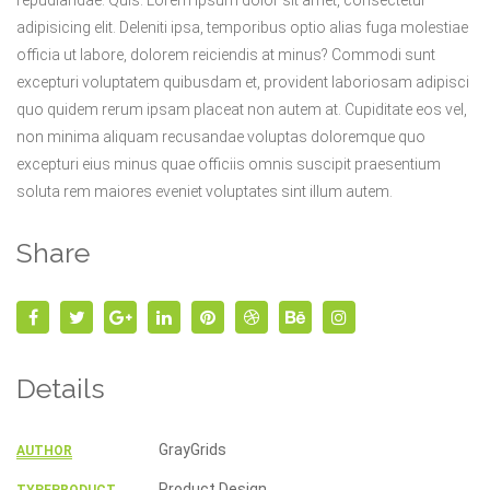
repudiandae. Quis. Lorem ipsum dolor sit amet, consectetur
adipisicing elit. Deleniti ipsa, temporibus optio alias fuga molestiae
officia ut labore, dolorem reiciendis at minus? Commodi sunt
excepturi voluptatem quibusdam et, provident laboriosam adipisci
quo quidem rerum ipsam placeat non autem at. Cupiditate eos vel,
non minima aliquam recusandae voluptas doloremque quo
excepturi eius minus quae officiis omnis suscipit praesentium
soluta rem maiores eveniet voluptates sint illum autem.
Share
Details
GrayGrids
AUTHOR
Product Design