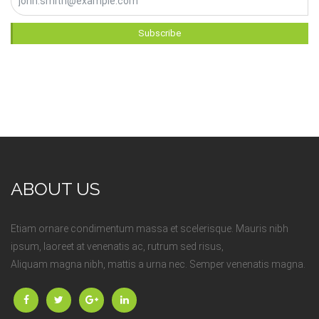
Subscribe
ABOUT US
Etiam ornare condimentum massa et scelerisque. Mauris nibh
ipsum, laoreet at venenatis ac, rutrum sed risus,
Aliquam magna nibh, mattis a urna nec. Semper venenatis magna.