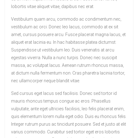
lobortis vitae aliquet vitae, dapibus nec erat.
Vestibulum quam arcu, commodo ac condimentum nec,
vestibulum ac orci. Donec leo lacus, commodo at ex sit
amet, cursus posuere arcu. Fusce placerat magna lacus, et
aliquet erat lacinia eu. In hac habitasse platea dictumst.
Suspendisse ut vestibulum leo. Duis venenatis at arcu
egestas viverra. Nulla a nunc turpis. Donec nec suscipit
massa, ac volutpat lacus. Aenean rutrum rhoncus massa,
at dictum nulla fermentum non. Cras pharetra lacinia tortor,
nec ullamcorper neque blandit vitae.
Sed cursus eget lacus sed facilisis. Donec sed tortor id
mauris rhoncus tempus congue ac eros. Phasellus
vulputate, ante eget ultricies facilisis, leo felis placerat enim,
quis elementum lorem nulla eget odio. Duis eu rhoncus felis.
Integer rutrum purus ac tincidunt posuere. Sed et justo at elit
varius commodo. Curabitur sed tortor eget eros lobortis