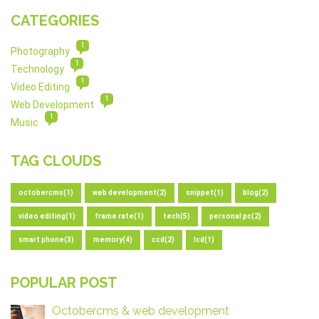
CATEGORIES
1
Photography
1
Technology
1
Video Editing
1
Web Development
1
Music
TAG CLOUDS
octobercms(1)
web development(2)
snippet(1)
blog(2)
video editing(1)
frame rate(1)
tech(5)
personal pc(2)
smart phone(3)
memory(4)
ccd(2)
lcd(1)
POPULAR POST
Octobercms & web development