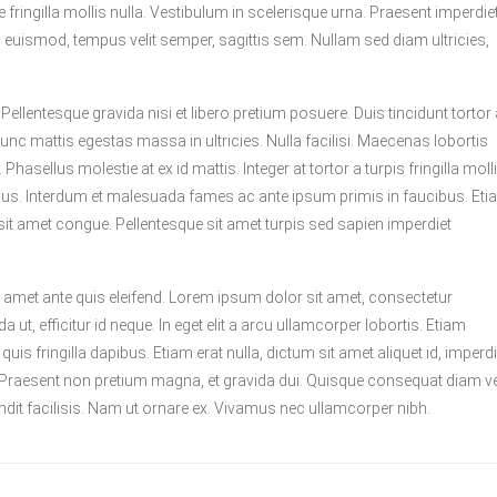
fringilla mollis nulla. Vestibulum in scelerisque urna. Praesent imperdie
o euismod, tempus velit semper, sagittis sem. Nullam sed diam ultricies,
llentesque gravida nisi et libero pretium posuere. Duis tincidunt tortor 
c mattis egestas massa in ultricies. Nulla facilisi. Maecenas lobortis
sellus molestie at ex id mattis. Integer at tortor a turpis fringilla molli
imus. Interdum et malesuada fames ac ante ipsum primis in faucibus. Et
sit amet congue. Pellentesque sit amet turpis sed sapien imperdiet
t amet ante quis eleifend. Lorem ipsum dolor sit amet, consectetur
 ut, efficitur id neque. In eget elit a arcu ullamcorper lobortis. Etiam
quis fringilla dapibus. Etiam erat nulla, dictum sit amet aliquet id, imperdi
. Praesent non pretium magna, et gravida dui. Quisque consequat diam ve
ndit facilisis. Nam ut ornare ex. Vivamus nec ullamcorper nibh.