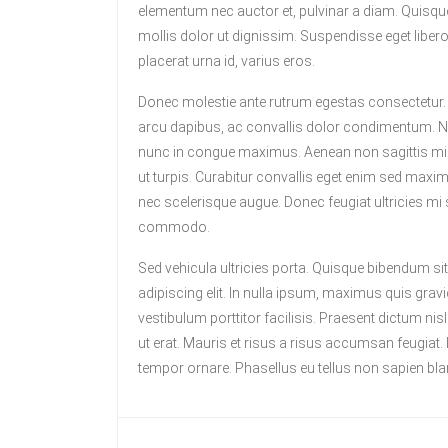
elementum nec auctor et, pulvinar a diam. Quisque 
mollis dolor ut dignissim. Suspendisse eget liber
placerat urna id, varius eros.
Donec molestie ante rutrum egestas consectetur. Pe
arcu dapibus, ac convallis dolor condimentum. Nun
nunc in congue maximus. Aenean non sagittis mi. Pha
ut turpis. Curabitur convallis eget enim sed max
nec scelerisque augue. Donec feugiat ultricies mi 
commodo.
Sed vehicula ultricies porta. Quisque bibendum si
adipiscing elit. In nulla ipsum, maximus quis gravida
vestibulum porttitor facilisis. Praesent dictum nisl 
ut erat. Mauris et risus a risus accumsan feugiat
tempor ornare. Phasellus eu tellus non sapien bla