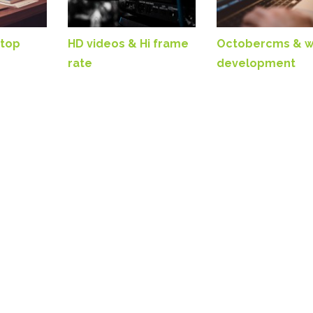
ktop
HD videos & Hi frame
Octobercms & 
rate
development