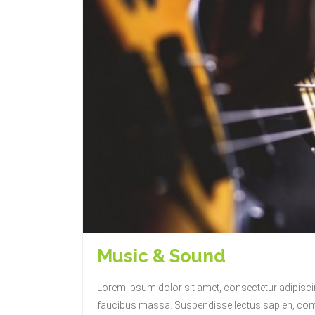
Music & Sound
Lorem ipsum dolor sit amet, consectetur adipiscing
faucibus massa. Suspendisse lectus sapien, commo