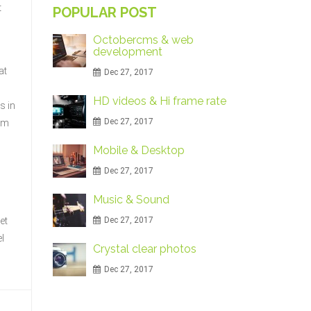
t
POPULAR POST
Octobercms & web
development
at
Dec 27, 2017
HD videos & Hi frame rate
s in
Dec 27, 2017
iam
Mobile & Desktop
Dec 27, 2017
Music & Sound
et
Dec 27, 2017
l
Crystal clear photos
Dec 27, 2017