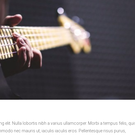
 elit. Nulla lobortis nibh a varius ullamcorper. Morbi a tempus felis, qui
do nec mauris ut, iaculis iaculis eros. Pellentesque risus purus,