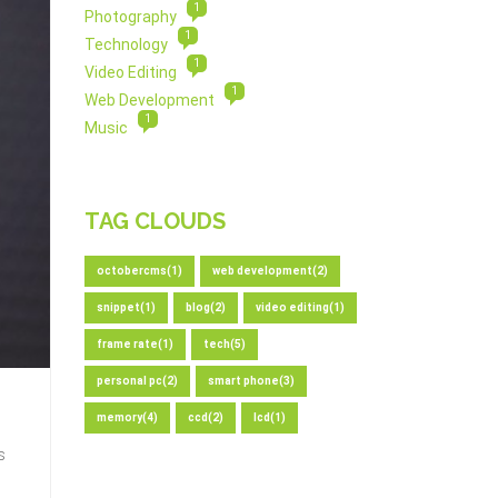
1
Photography
1
Technology
1
Video Editing
1
Web Development
1
Music
TAG CLOUDS
octobercms(1)
web development(2)
snippet(1)
blog(2)
video editing(1)
frame rate(1)
tech(5)
personal pc(2)
smart phone(3)
memory(4)
ccd(2)
lcd(1)
s