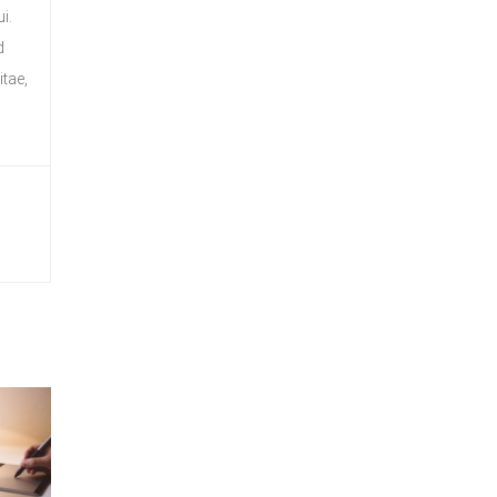
i.
d
itae,