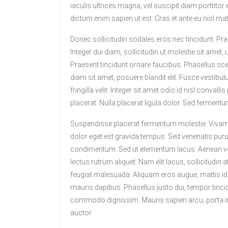
iaculis ultrices magna, vel suscipit diam porttito
dictum enim sapien ut est. Cras et ante eu nisl m
Donec sollicitudin sodales eros nec tincidunt. Prae
Integer dui diam, sollicitudin ut molestie sit amet,
Praesent tincidunt ornare faucibus. Phasellus scel
diam sit amet, posuere blandit elit. Fusce vestibulu
fringilla velit. Integer sit amet odio id nisl conval
placerat. Nulla placerat ligula dolor. Sed ferment
Suspendisse placerat fermentum molestie. Vivamus
dolor eget est gravida tempus. Sed venenatis puru
condimentum. Sed ut elementum lacus. Aenean vol
lectus rutrum aliquet. Nam elit lacus, sollicitud
feugiat malesuada. Aliquam eros augue, mattis id r
mauris dapibus. Phasellus justo dui, tempor tinci
commodo dignissim. Mauris sapien arcu, porta in 
auctor.