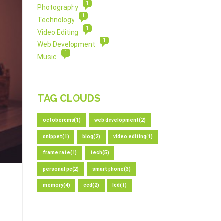
1
Photography
1
Technology
1
Video Editing
1
Web Development
1
Music
TAG CLOUDS
octobercms(1)
web development(2)
snippet(1)
blog(2)
video editing(1)
frame rate(1)
tech(5)
personal pc(2)
smart phone(3)
memory(4)
ccd(2)
lcd(1)