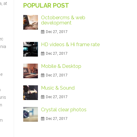
, at
POPULAR POST
Octobercms & web
development
Dec 27, 2017
ec
HD videos & Hi frame rate
inia
Dec 27, 2017
l
Mobile & Desktop
ue
Dec 27, 2017
Music & Sound
a
uris
Dec 27, 2017
um
Crystal clear photos
Dec 27, 2017
um