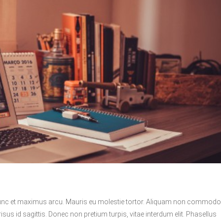
Nunc et maximus arcu. Mauris eu molestie tortor. Aliquam non commodo
sus id sagittis. Donec non pretium turpis, vitae interdum elit. Phasellus