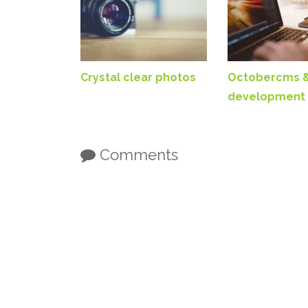
Crystal clear photos
Octobercms 
development
Comments