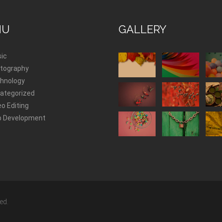
NU
GALLERY
ic
tography
hnology
ategorized
eo Editing
 Development
ed.