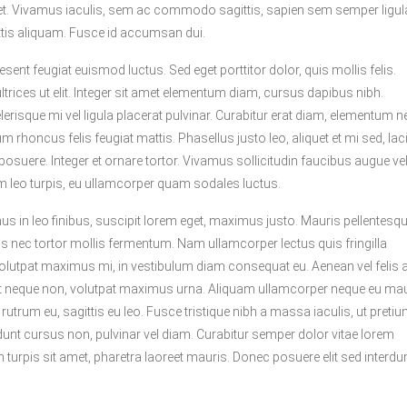
r et. Vivamus iaculis, sem ac commodo sagittis, sapien sem semper ligula
attis aliquam. Fusce id accumsan dui.
sent feugiat euismod luctus. Sed eget porttitor dolor, quis mollis felis.
 ultrices ut elit. Integer sit amet elementum diam, cursus dapibus nibh.
erisque mi vel ligula placerat pulvinar. Curabitur erat diam, elementum n
m rhoncus felis feugiat mattis. Phasellus justo leo, aliquet et mi sed, lac
lis posuere. Integer et ornare tortor. Vivamus sollicitudin faucibus augue ve
um leo turpis, eu ullamcorper quam sodales luctus.
 in leo finibus, suscipit lorem eget, maximus justo. Mauris pellentesq
s nec tortor mollis fermentum. Nam ullamcorper lectus quis fringilla
utpat maximus mi, in vestibulum diam consequat eu. Aenean vel felis 
in at neque non, volutpat maximus urna. Aliquam ullamcorper neque eu ma
utrum eu, sagittis eu leo. Fusce tristique nibh a massa iaculis, ut preti
dunt cursus non, pulvinar vel diam. Curabitur semper dolor vitae lorem
turpis sit amet, pharetra laoreet mauris. Donec posuere elit sed interd